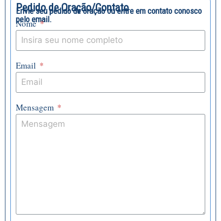
Pedido de Oração/Contato
Envie seu pedido de oração ou entre em contato conosco
pelo email.
Nome
Email
Mensagem